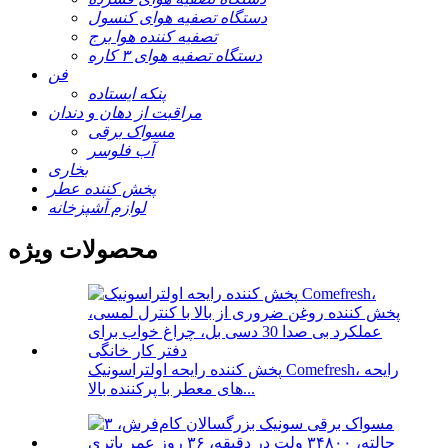
دستگاه تصفیه هوای کنسول
تصفیه کننده هوا برج
دستگاه تصفیه هوای ۳ کاره
فن
پنکه ایستاده
مراقبت از دهان و دندان
مسواک برقی
آب فلوسر
بخاری
پخش کننده عطر
لوازم آشپزخانه
محصولات ویژه
پخش کننده رایحه اولتراسونیک Comefresh، رایحه
های معطر با پرکننده بالا...