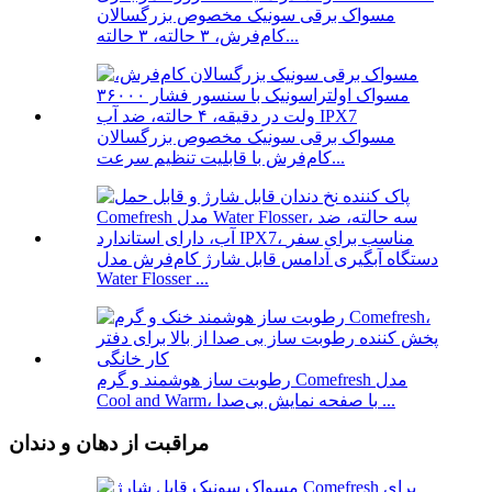
مسواک برقی سونیک مخصوص بزرگسالان
کام‌فرش، ۳ حالته، ۳ حالته...
مسواک برقی سونیک مخصوص بزرگسالان
کام‌فرش با قابلیت تنظیم سرعت...
دستگاه آبگیری آدامس قابل شارژ کام‌فرش مدل
Water Flosser ...
رطوبت ساز هوشمند و گرم Comefresh مدل
Cool and Warm، با صفحه نمایش بی‌صدا ...
مراقبت از دهان و دندان