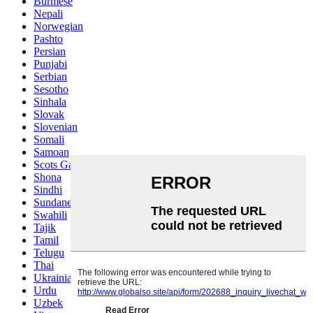
Burmese
Nepali
Norwegian
Pashto
Persian
Punjabi
Serbian
Sesotho
Sinhala
Slovak
Slovenian
Somali
Samoan
Scots Gaelic
Shona
Sindhi
Sundanese
Swahili
Tajik
Tamil
Telugu
Thai
Ukrainian
Urdu
Uzbek