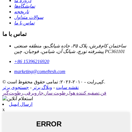
درباره ما
نمایشگاه‌ها
تاریخچه
سوالات متداول
تماس با ما
تماس با ما
ساختمان کام‌فرش، پلاک ۳۵، جاده شیانگ‌یو، منطقه صنعتی
پیشرفته تورچ، شیانگ آن، شیامن، فوجیان، چین PC361101
‎+86 15396216920‎
marketing@comefresh.com
© کپی‌رایت - ۲۰۱۰-۲۰۲۶: تمامی حقوق محفوظ است.
نقشه سایت
-
وبلاگ برتر
-
جستجوی برتر
فن
,
تصفیه کننده هوا
,
رطوبت ساز
,
جاروبرقی
,
رطوبت‌گیر
ارسال ایمیل
x