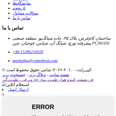
نمایشگاه‌ها
تاریخچه
سوالات متداول
تماس با ما
تماس با ما
ساختمان کام‌فرش، پلاک ۳۵، جاده شیانگ‌یو، منطقه صنعتی
پیشرفته تورچ، شیانگ آن، شیامن، فوجیان، چین PC361101
‎+86 15396216920‎
marketing@comefresh.com
© کپی‌رایت - ۲۰۱۰-۲۰۲۶: تمامی حقوق محفوظ است.
نقشه سایت
-
وبلاگ برتر
-
جستجوی برتر
فن
,
تصفیه کننده هوا
,
رطوبت ساز
,
جاروبرقی
,
رطوبت‌گیر
ارسال ایمیل
x