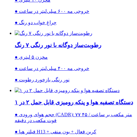
● خروجی مه ۶۰۰ میلی‌لیتر در ساعت
● چراغ خواب دو رنگ
رطوبت‌ساز دوگانه با نور رنگی ۷ رنگ
● مخزن ۵ لیتری
● خروجی مه ۴۰۰ میلی‌لیتر در ساعت
● نور رنگی بازخورد رطوبت
دستگاه تصفیه هوا و پنکه رومیزی قابل حمل ۲ در ۱
● حجم هوای ورودی (CADR): ۷۷ متر مکعب بر ساعت / ۴۵
فوت مکعب در دقیقه
● فیلتر هپا H13 + کربن فعال + یون منفی