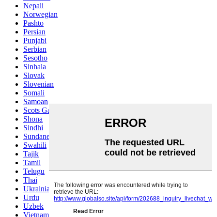
Nepali
Norwegian
Pashto
Persian
Punjabi
Serbian
Sesotho
Sinhala
Slovak
Slovenian
Somali
Samoan
Scots Gaelic
Shona
Sindhi
Sundanese
Swahili
Tajik
Tamil
Telugu
Thai
Ukrainian
Urdu
Uzbek
Vietnamese