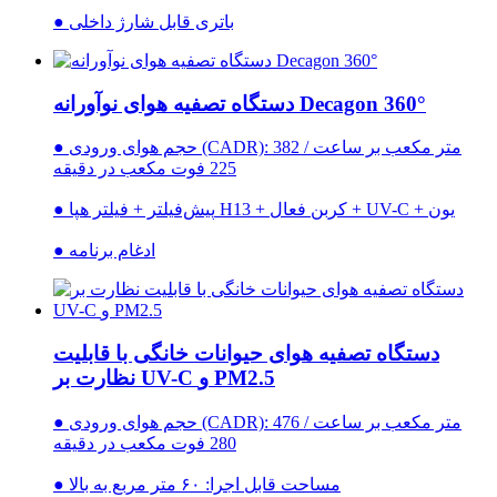
● باتری قابل شارژ داخلی
دستگاه تصفیه هوای نوآورانه Decagon 360°
● حجم هوای ورودی (CADR): 382 متر مکعب بر ساعت /
225 فوت مکعب در دقیقه
● پیش‌فیلتر + فیلتر هپا H13 + کربن فعال + UV-C + یون
● ادغام برنامه
دستگاه تصفیه هوای حیوانات خانگی با قابلیت
نظارت بر UV-C و PM2.5
● حجم هوای ورودی (CADR): 476 متر مکعب بر ساعت /
280 فوت مکعب در دقیقه
● مساحت قابل اجرا: ۶۰ متر مربع به بالا