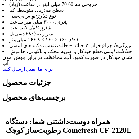
خروجی مه:
60-70 میلی لیتر در ساعت (زیاد)
سطح مه:
زیاد، متوسط، کم
نوع شارژ:
یو‌اس‌بی-سی
باتری:
۳۰۰۰ میلی‌آمپر ساعت
شارژ کامل:
۵ ساعت
سر و صدا:
۲۸ دسی‌بل
ابعاد:
۱۶۰ × ۱۶۰ × ۱۶۶.۹ میلی‌متر
ویژگی‌ها:
چراغ خواب ۳ حالته + حالت تنفس، دکمه‌های لمسی
حفاظت ایمنی:
قطع خودکار با ضربه محکم و ناگهانی، خاموش
شدن خودکار در صورت کمبود آب، محافظت در برابر جوش آمدن
آب
برای ما ایمیل ارسال کنید
جزئیات محصول
برچسب‌های محصول
همراه دوست‌داشتنی شما: دستگاه
رطوبت‌ساز کوچک Comefresh CF-2120L