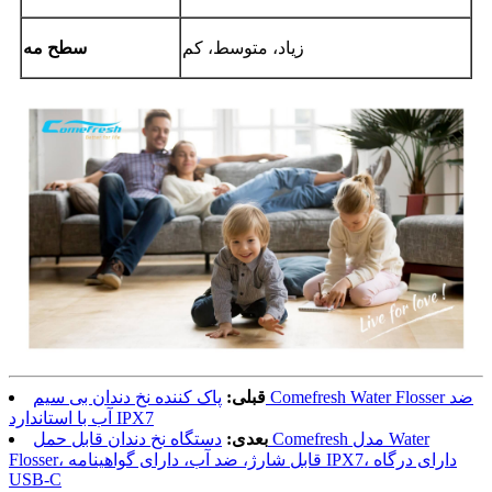
زیاد، متوسط، کم
سطح مه
قبلی:
پاک کننده نخ دندان بی سیم Comefresh Water Flosser ضد
آب با استاندارد IPX7
بعدی:
دستگاه نخ دندان قابل حمل Comefresh مدل Water
Flosser، قابل شارژ، ضد آب، دارای گواهینامه IPX7، دارای درگاه
USB-C